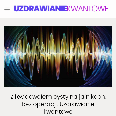
Skip
to
content
Zlikwidowałem cysty na jajnikach,
bez operacji. Uzdrawianie
kwantowe