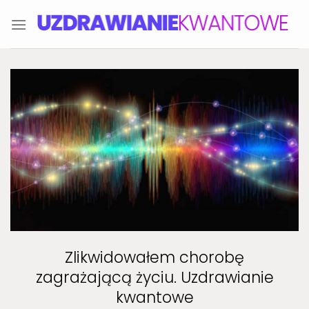
Skip
to
content
Zlikwidowałem chorobę
zagrażającą życiu. Uzdrawianie
kwantowe