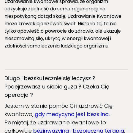
Uzdrawianie kwantowe sprawia, że organizm
odzyskuje zdolność do samo regeneracji na
niespotykaną dotąd skalę. Uzdrawianie Kwantowe
może zrewolucjonizować świat. Historia ta, to nie
tylko opowieść o powrocie do zdrowia, ale ukazuje
niesamowitą siłę, ukrytą w energii kwantowej i
zdolności samoleczenia ludzkiego organizmu.
Długo i bezskutecznie się leczysz ?
Podejrzewasz u siebie guza ? Czeka Cię
operacja ?
Jestem w stanie pomóc Ci i uzdrowić Cię
kwantowo,
gdy medycyna jest bezsilna.
Pamiętaj, że uzdrawianie kwantowe to
całkowicie
bezinwazyjna i bezpieczna terapia
,