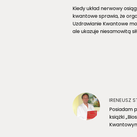
Kiedy układ nerwowy osiąg
kwantowe sprawia, że orga
Uzdrawianie Kwantowe może 
ale ukazuje niesamowitą si
IRENEUSZ S
Posiadam p
książki „Bi
Kwantowymi 