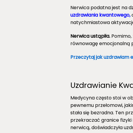
Nerwica podatna jest na d
uzdrawiania kwantowego,
o
natychmiastowa aktywacja
Nerwica ustąpiła.
Pomimo, 
równowagę emocjonalną p
Przeczytaj jak uzdrawiam 
Uzdrawianie Kwa
Medycyna często stoi w obl
pewnemu przełomowi, jakim
stała się bezradna. Ten pr
przekraczać granice fizyki
nerwicą, doświadczyła uzd