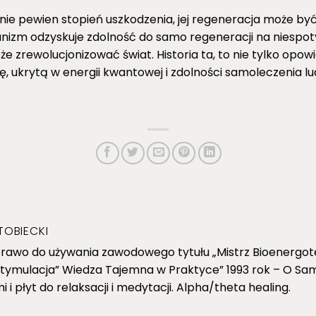
nie pewien stopień uszkodzenia, jej regeneracja może być
nizm odzyskuje zdolność do samo regeneracji na niespot
zrewolucjonizować świat. Historia ta, to nie tylko opow
łę, ukrytą w energii kwantowej i zdolności samoleczenia l
TOBIECKI
rawo do używania zawodowego tytułu „Mistrz Bioenergot
ostymulacja” Wiedza Tajemna w Praktyce” 1993 rok – O S
i płyt do relaksacji i medytacji. Alpha/theta healing.