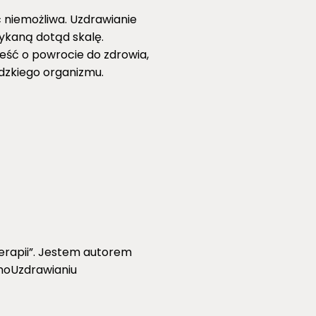
 niemożliwa. Uzdrawianie
ykaną dotąd skalę.
ieść o powrocie do zdrowia,
udzkiego organizmu.
erapii”. Jestem autorem
amoUzdrawianiu