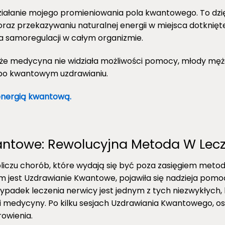
ziałanie mojego promieniowania pola kwantowego. To dz
raz przekazywaniu naturalnej energii w miejsca dotknięt
 samoregulacji w całym organizmie.
że medycyna nie widziała możliwości pomocy, młody męż
o kwantowym uzdrawianiu.
energią kwantową.
ntowe: Rewolucyjna Metoda W Lecz
iczu chorób, które wydają się być poza zasięgiem metod 
 jest Uzdrawianie Kwantowe, pojawiła się nadzieja pomo
zypadek leczenia nerwicy jest jednym z tych niezwykłych, 
 i medycyny. Po kilku sesjach Uzdrawiania Kwantowego, o
rowienia.