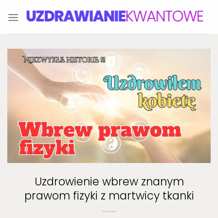
Skip
to
content
Uzdrowienie wbrew znanym
prawom fizyki z martwicy tkanki