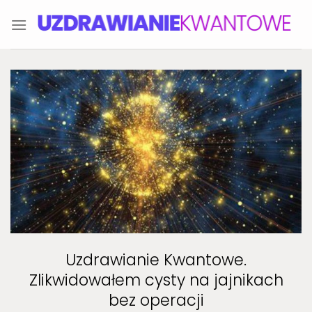
Skip
to
content
Uzdrawianie Kwantowe.
Zlikwidowałem cysty na jajnikach
bez operacji