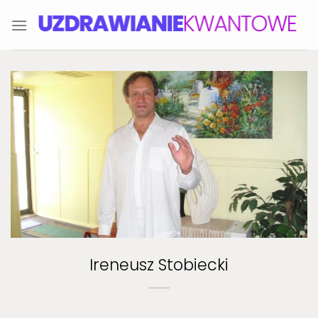
Skip
to
content
Ireneusz Stobiecki