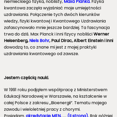
niemieckiego fizyka, noblisty,
Maxa Planka.
Fizyka
kwantowa zaczęła wyjaśniać moje umiejętności
uzdrawiania. Połączenie tych dwóch kierunków
wiedzy, fizyki kwantowj i Kwantowego Uzdrawiania
zafascynowało mnie jeszcze bardziej. Ta fascynacja
trwa do dziś. Max Planck i inni fizycy nobliści
Werner
Heisenberg,
Niels Bohr
,
Paul Dirac,
Albert Einstein i inni
dowodzą to, co znane mi jest z mojej praktyki
uzdrawiania kwantowego od zawsze.
Jestem częścią nauki.
W 1991 roku podjąłem współpracę z Ministerstwem
Edukacji Narodowej w Warszawie, na kształcenie w
całej Polsce z zakresu „Bioenergii”. Tematu mojego
zawodu i wieloletniej pracy z chorymi.
Posiadam.
akredytację MEN.
…..
(II strona).
Rok później