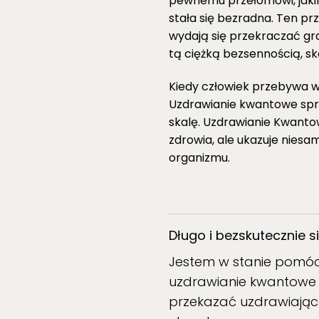
pewnemu przełomowi, jakim
stała się bezradna. Ten pr
wydają się przekraczać gra
tą ciężką bezsennością, s
Kiedy człowiek przebywa w
Uzdrawianie kwantowe spra
skalę. Uzdrawianie Kwantow
zdrowia, ale ukazuje niesa
organizmu.
Długo i bezskutecznie si
Jestem w stanie pomóc
uzdrawianie kwantowe 
przekazać uzdrawiającą