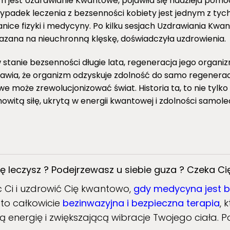
 jest Uzdrawianie Kwantowe, pojawiła się nadzieja pomo
zypadek leczenia z bezsenności kobiety jest jednym z tyc
nice fizyki i medycyny. Po kilku sesjach Uzdrawiania Kw
kazana na nieuchronną klęskę, doświadczyła uzdrowienia.
 stanie bezsenności długie lata, regeneracja jego organi
wia, że organizm odzyskuje zdolność do samo regenerac
e może zrewolucjonizować świat. Historia ta, to nie tylk
mowitą siłę, ukrytą w energii kwantowej i zdolności samole
ę leczysz ?
Podejrzewasz u siebie guza ? Czeka Ci
 Ci i uzdrowić Cię kwantowo,
gdy medycyna jest be
to całkowicie
bezinwazyjna i bezpieczna terapia
, 
 energię i zwiększającą wibracje Twojego ciała.