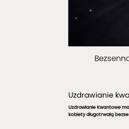
Bezsenno
Uzdrawianie kwa
Uzdrawianie Kwantowe ma o
kobiety długotrwałą bezse