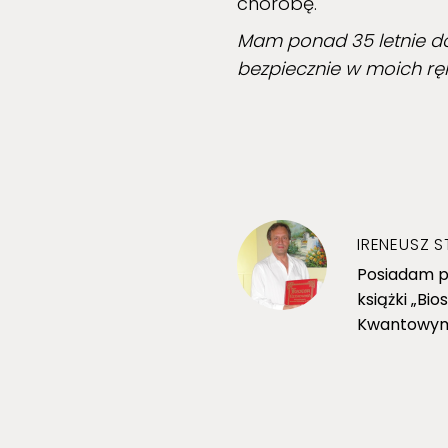
chorobę.
Mam ponad 35 letnie do
bezpiecznie w moich rę
IRENEUSZ S
Posiadam p
książki „Bi
Kwantowymi 