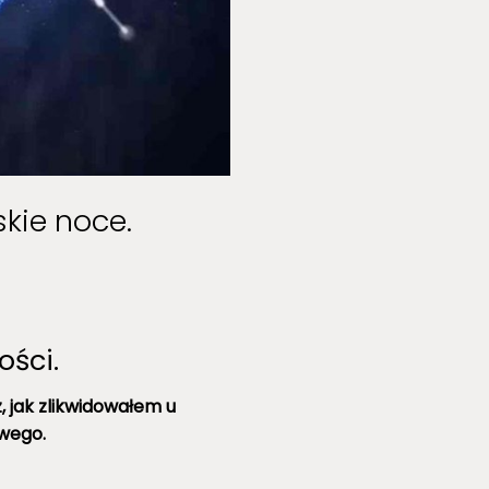
kie noce.
ści.
 jak zlikwidowałem u
owego.