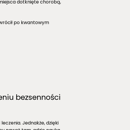
miejsca dotknięte chorobą,
owrócił po kwantowym
eniu bezsenności
leczenia. Jednakże, dzięki