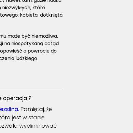
cy nawet tam, gdzie nauka
h niezwykłych, które
antowego, kobieta dotknięta
zmu może być niemożliwa.
ji na niespotykaną dotąd
o opowieść o powrocie do
czenia ludzkiego
ę operacja ?
zsilna.
Pamiętaj, że
która jest w stanie
 Pozwala wyeliminować