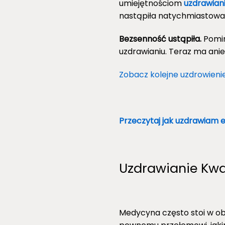
umiejętnościom
uzdrawian
nastąpiła natychmiastowa 
Bezsenność ustąpiła.
Pomim
uzdrawianiu. Teraz ma anie
Zobacz kolejne uzdrowieni
Przeczytaj jak uzdrawiam 
Uzdrawianie Kwa
Medycyna często stoi w obl