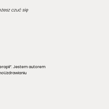
żesz czuć się
erapii”. Jestem autorem
amoUzdrawianiu